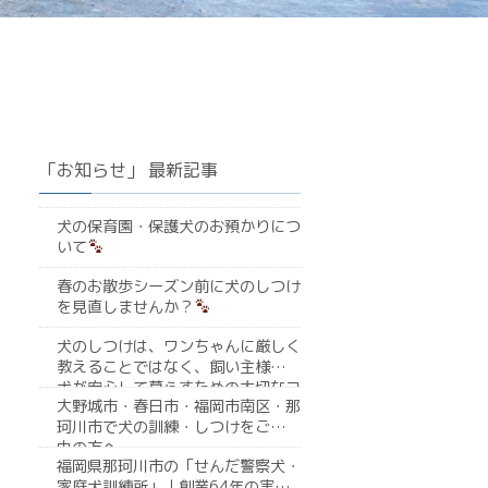
「お知らせ」 最新記事
犬の保育園・保護犬のお預かりにつ
いて
春のお散歩シーズン前に犬のしつけ
を見直しませんか？
犬のしつけは、ワンちゃんに厳しく
教えることではなく、飼い主様と愛
犬が安心して暮らすための大切なコ
大野城市・春日市・福岡市南区・那
ミュニケーションです
珂川市で犬の訓練・しつけをご検討
中の方へ
福岡県那珂川市の「せんだ警察犬・
家庭犬訓練所」｜創業64年の実績