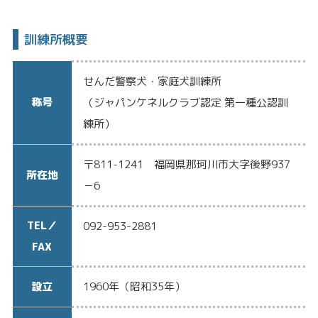
訓練所概要
せんだ警察犬・家庭犬訓練所
称号
（ジャパンケネルクラブ認定 第一種公認訓
練所）
〒811-1241 福岡県那珂川市大字後野937
所在地
－6
TEL／
092-953-2881
FAX
設立
1960年（昭和35年）